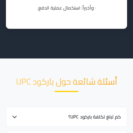
· وأخيراً: استكمال عملية الدفع.
أسئلة شائعة حول باركود UPC
كم تبلغ تكلفة باركود UPC؟
تختلف التكلفة حسب عدد الباركودات المطلوبة. نقدم