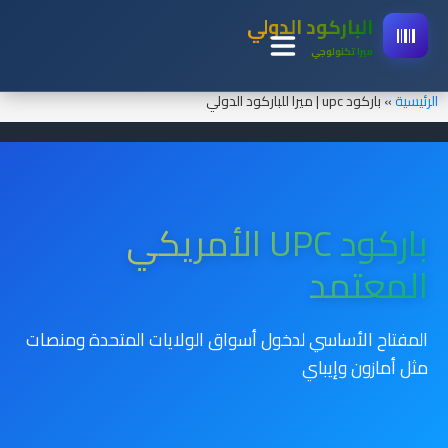
الباركود الدولي
ميرا تكنولوجي
الرئيسية
» باركود upc | ميرا للباركود الدولي
باركود UPC الأمريكي
المعتمد
المفتاح الأساسي لدخول أسواق الولايات المتحدة ومنصات
مثل أمازون وإيباي