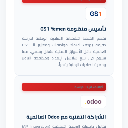
1
GS
تأسيس منظومة GS1 Yemen
تخضع الخطط التشغيلية للمبادرة الوطنية لدراسة
دقيقة بهدف اعتماد مواصفات ومعايير الـ GS1
العالمية داخل الأسواق المحلية بشكل رسمي، مما
يسهم في تتبع سلاسل الإمداد ومكافحة التزوير
وحماية الصادرات اليمنية رقمياً.
ملف قيد الدراسة
.
odoo
الشراكة التقنية مع Odoo العالمية
تكامل واجهات البرمجة التطبيقية (API Integration)