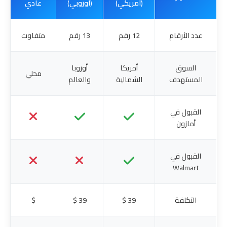
(أمريكي)
(أوروبي)
عادي
عدد الأرقام
12 رقم
13 رقم
متفاوت
السوق
أمريكا
أوروبا
محلي
المستهدف
الشمالية
والعالم
القبول في
أمازون
القبول في
Walmart
التكلفة
39 $
39 $
$